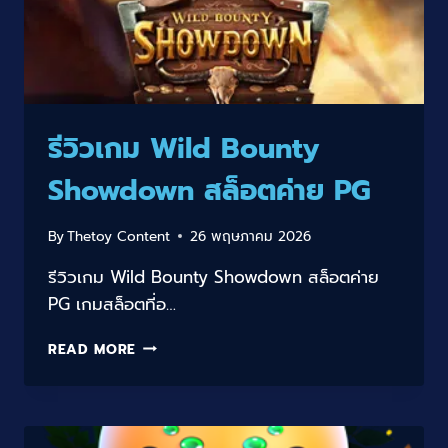
รีวิวเกม Wild Bounty
Showdown สล็อตค่าย PG
By
Thetoy Content
26 พฤษภาคม 2026
รีวิวเกม Wild Bounty Showdown สล็อตค่าย
PG เกมสล็อตที่อ…
รีวิว
READ MORE
เกม
WILD
BOUNTY
SHOWDOWN