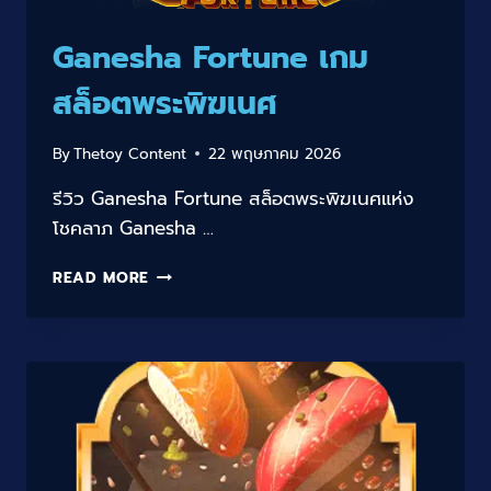
Ganesha Fortune เกม
สล็อตพระพิฆเนศ
By
Thetoy Content
22 พฤษภาคม 2026
รีวิว Ganesha Fortune สล็อตพระพิฆเนศแห่ง
โชคลาภ Ganesha …
GANESHA
READ MORE
FORTUNE
เกม
สล็อต
พระ
พิฆเนศ