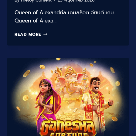
By
Thetoy Content
23 พฤษภาคม 2026
Queen of Alexandria เกมสล็อต อียิปต์ เกม
Queen of Alexa…
QUEEN
READ MORE
OF
ALEXANDRIA
ท่อง
ดิน
แดน
𝐄𝐠𝐲𝐩𝐭
กับ
สล็อต
เว็บ
ตรง