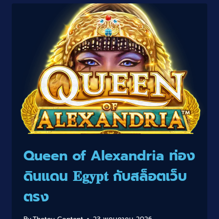
สล็อต
นัก
ตก
ปลา
Queen of Alexandria ท่อง
ดินแดน 𝐄𝐠𝐲𝐩𝐭 กับสล็อตเว็บ
ตรง