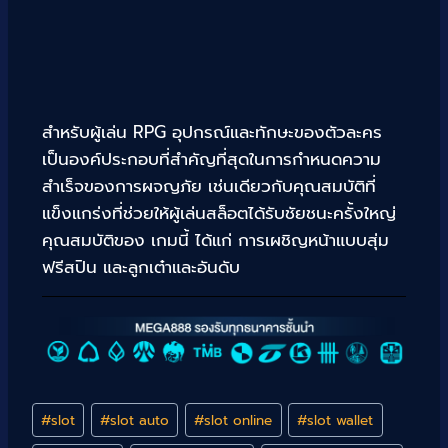
สำหรับผู้เล่น RPG อุปกรณ์และทักษะของตัวละคร
เป็นองค์ประกอบที่สำคัญที่สุดในการกำหนดความ
สำเร็จของการผจญภัย เช่นเดียวกับคุณสมบัติที่
แข็งแกร่งที่ช่วยให้ผู้เล่นสล็อตได้รับชัยชนะครั้งใหญ่
คุณสมบัติของ เกมนี้ ได้แก่ การเผชิญหน้าแบบสุ่ม
ฟรีสปิน และลูกเต๋าและอันดับ
#
slot
#
slot auto
#
slot online
#
slot wallet