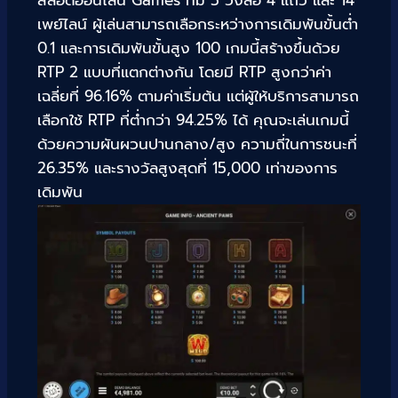
สล็อตออนไลน์ Games ที่มี 5 วงล้อ 4 แถว และ 14
เพย์ไลน์ ผู้เล่นสามารถเลือกระหว่างการเดิมพันขั้นต่ำ
0.1 และการเดิมพันขั้นสูง 100 เกมนี้สร้างขึ้นด้วย
RTP 2 แบบที่แตกต่างกัน โดยมี RTP สูงกว่าค่า
เฉลี่ยที่ 96.16% ตามค่าเริ่มต้น แต่ผู้ให้บริการสามารถ
เลือกใช้ RTP ที่ต่ำกว่า 94.25% ได้ คุณจะเล่นเกมนี้
ด้วยความผันผวนปานกลาง/สูง ความถี่ในการชนะที่
26.35% และรางวัลสูงสุดที่ 15,000 เท่าของการ
เดิมพัน