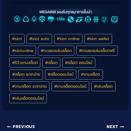
#
slot
#
slot auto
#
slot online
#
slot wallet
#
slotonline
#
ทดลองเล่นสล็อต
#
ทดลองเล่นสล็อตฟรี
#
รีวิวเกมสล็อต
#
สล็อต
#
สล็อต ออนไลน์
#
สล็อต แตกง่าย
#
สล็อตออนไลน์
#
เกมสล็อต
#
เกมสล็อต แตกง่าย
#
เกมสล็อตออนไลน์
#
เล่นสล็อต
#
เล่นสล็อตออนไลน์
PREVIOUS
NEXT