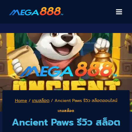
Home
/
เกมสล็อต
/
Ancient Paws รีวิว สล็อตออนไลน์
เกมสล็อต
Ancient Paws รีวิว สล็อต